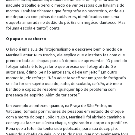
naquele trabalho e perdi o medo de ver pessoas que haviam sido
mortas. Também tínhamos que fotografar no necrotério, onde eu
me deparava com pilhas de cadáveres, identificados com uma
etiqueta amarrada no dedão do pé. Era um negócio dantesco. Mas
foi uma escola e tanto”, conta.
O papa e o cachorro
O livro é uma aula de fotojornalismo e descreve bem o modo de
Martinelli atuar. Num trecho, ele explica que o instinto faz com que
primeiro bata as chapas para só depois se apresentar. “O papel do
fotojornalista é fotografar o que precisa ser fotografado. Se
autorizam, ótimo. Se não autorizam, dá-se um jeito.” Em outro
momento, ele reforça: “Não adianta você ser um grande fotógrafo
se não for um sujeito ousado, safo, descolado,
entrão
, até meio
bandido e capaz de resolver qualquer tipo de problema com
presença de espírito. Além de ter sorte.”
Um exemplo aconteceu quando, na Praça de São Pedro, no
Vaticano, tomada por milhares de pessoas em estado de choque
com a morte do papa João Paulo I, Martinelli foi abrindo caminho e
conseguiu fazer uma única chapa, registrando o corpo do pontífice.
Pena que a foto não tenha sido publicada, para sua decepção.
Segundo a chefia da Veja, o rosto do papa, que provavelmente fora