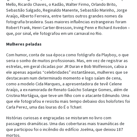
Mello, Ricardo Chaves, o Kadão, Walter Firmo, Orlando Brito,
Sebastião Salgado, Reginaldo Manente, Sebastião Marinho, Jorge
Araújo, Alberto Ferreira, entre tantos outros grandes nomes da
fotografia brasileira. Suas maiores influências estrangeiras foram
Robert Frank, Henri Cartier-Bresson, Irving Penn e Richard Avedon –
que, por sinal, ele fotografou em um carnaval no Rio.
Mulheres peladas
Com humor, conta de sua época como fotógrafo da Playboy, o que
seria o sonho de muitos profissionais. Mas, em vez de registrar as
estrelas, em geral clicadas por JR Duran e Bob Wolfenson, cabia a
ele apenas aquelas “celebridades” instantâneas, mulheres que se
destacavam num determinado momento e logo saíam de cena,
como a modelo Cida Marques, a apresentadora de tevê Celene
Araújo, a ex-namorada de Renato Gaúcho Solange Gomes, além de
Cristina Mortágua, que teve um filho com o atacante Edmundo. Uma
que ele fotografou e resistiu mais tempo debaixo dos holofotes foi
Carla Perez, uma das louras do É o Tchan!.
Histórias curiosas e engraçadas se misturam no livro com
passagens dramáticas. Uma das coberturas mais traumáticas de
que participou foi o incêndio do edifício Joelma, que deixou 187
mortos.