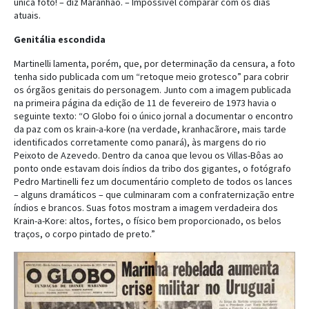
única foto! – diz Maranhão. – Impossível comparar com os dias
atuais.
Genitália escondida
Martinelli lamenta, porém, que, por determinação da censura, a foto
tenha sido publicada com um “retoque meio grotesco” para cobrir
os órgãos genitais do personagem. Junto com a imagem publicada
na primeira página da edição de 11 de fevereiro de 1973 havia o
seguinte texto: “O Globo foi o único jornal a documentar o encontro
da paz com os krain-a-kore (na verdade, kranhacãrore, mais tarde
identificados corretamente como panará), às margens do rio
Peixoto de Azevedo. Dentro da canoa que levou os Villas-Bôas ao
ponto onde estavam dois índios da tribo dos gigantes, o fotógrafo
Pedro Martinelli fez um documentário completo de todos os lances
– alguns dramáticos – que culminaram com a confraternização entre
índios e brancos. Suas fotos mostram a imagem verdadeira dos
Krain-a-Kore: altos, fortes, o físico bem proporcionado, os belos
traços, o corpo pintado de preto.”