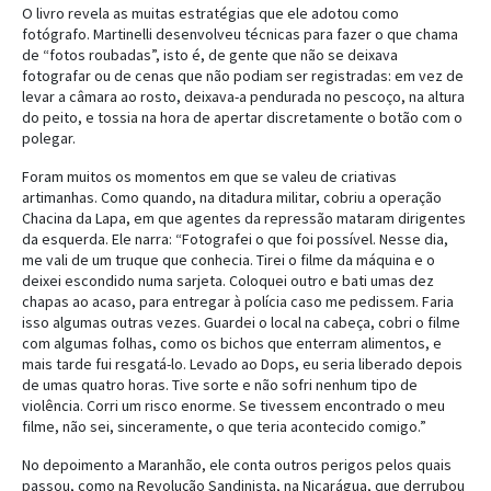
O livro revela as muitas estratégias que ele adotou como
fotógrafo. Martinelli desenvolveu técnicas para fazer o que chama
de “fotos roubadas”, isto é, de gente que não se deixava
fotografar ou de cenas que não podiam ser registradas: em vez de
levar a câmara ao rosto, deixava-a pendurada no pescoço, na altura
do peito, e tossia na hora de apertar discretamente o botão com o
polegar.
Foram muitos os momentos em que se valeu de criativas
artimanhas. Como quando, na ditadura militar, cobriu a operação
Chacina da Lapa, em que agentes da repressão mataram dirigentes
da esquerda. Ele narra: “Fotografei o que foi possível. Nesse dia,
me vali de um truque que conhecia. Tirei o filme da máquina e o
deixei escondido numa sarjeta. Coloquei outro e bati umas dez
chapas ao acaso, para entregar à polícia caso me pedissem. Faria
isso algumas outras vezes. Guardei o local na cabeça, cobri o filme
com algumas folhas, como os bichos que enterram alimentos, e
mais tarde fui resgatá-lo. Levado ao Dops, eu seria liberado depois
de umas quatro horas. Tive sorte e não sofri nenhum tipo de
violência. Corri um risco enorme. Se tivessem encontrado o meu
filme, não sei, sinceramente, o que teria acontecido comigo.”
No depoimento a Maranhão, ele conta outros perigos pelos quais
passou, como na Revolução Sandinista, na Nicarágua, que derrubou