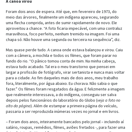
A canoa virou
Foram dois anos de espera. Até que, em fevereiro de 1973, do
meio das árvores, finalmente um indígena apareceu, segurando
uma flecha comprida, antes de sumir rapidamente de novo. Ele
aproveitou a chance. “A foto ficaria impecável, com uma contraluz
maravilhosa, foco perfeito, nenhum tremido na imagem. Foi uma
chapa só. Não houve uma segunda ou terceira na sequência”, diz.
Mas quase perde tudo. A canoa onde estava balançou e virou. Caiu
com a câmera, a mochila e todos os filmes, que foram parar no
fundo do rio. “O pânico tomou conta de mim. Na minha cabeça,
estava tudo acabado. Tal era o meu transtorno que pensei em
largar a profissão de fotógrafo, virar sertanista e nunca mais voltar
para a cidade. Ao fim daqueles mais de dois anos, meu trabalho
fora, literalmente, por água abaixo. Eu chorava. Não sabia o que
fazer.” Os filmes foram resgatados da água. E felizmente a imagem
que realmente interessava, a do indígena, conseguiu ser salva
depois pelos funcionários do laboratório do Globo (
veja a foto no
alto da página
). Além de estampar a primeira página do veículo,
passaria a ser reproduzida inúmeras vezes no jornal e em livros.
– Foram dois anos, inteiramente bancados pelo jornal – incluindo aí
salário, roupas, remédios, filmes, aviões fretados -, para fazer uma