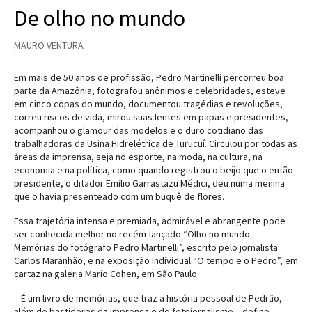
De olho no mundo
MAURO VENTURA
Em mais de 50 anos de profissão, Pedro Martinelli percorreu boa
parte da Amazônia, fotografou anônimos e celebridades, esteve
em cinco copas do mundo, documentou tragédias e revoluções,
correu riscos de vida, mirou suas lentes em papas e presidentes,
acompanhou o glamour das modelos e o duro cotidiano das
trabalhadoras da Usina Hidrelétrica de Turucuí. Circulou por todas as
áreas da imprensa, seja no esporte, na moda, na cultura, na
economia e na política, como quando registrou o beijo que o então
presidente, o ditador Emílio Garrastazu Médici, deu numa menina
que o havia presenteado com um buquê de flores.
Essa trajetória intensa e premiada, admirável e abrangente pode
ser conhecida melhor no recém-lançado “Olho no mundo –
Memórias do fotógrafo Pedro Martinelli”, escrito pelo jornalista
Carlos Maranhão, e na exposição individual “O tempo e o Pedro”, em
cartaz na galeria Mario Cohen, em São Paulo.
– É um livro de memórias, que traz a história pessoal de Pedrão,
além de bastidores da imprensa e do fotojornalismo – define