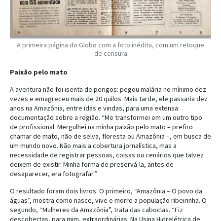
A primeira página do Globo com a foto inédita, com um retoque
de censura
Paixão pelo mato
A aventura não foi isenta de perigos: pegou malária no mínimo dez
vezes e emagreceu mais de 20 quilos. Mais tarde, ele passaria dez
anos na Amazônia, entre idas e vindas, para uma extensa
documentação sobre a região. “Me transformei em um outro tipo
de profissional. Mergulhei na minha paixão pelo mato – prefiro
chamar de mato, não de selva, floresta ou Amazônia –, em busca de
um mundo novo. Não mais a cobertura jornalística, mas a
necessidade de registrar pessoas, coisas ou cenários que talvez
deixem de existir. Minha forma de preservá-la, antes de
desaparecer, era fotografar.”
O resultado foram dois livros. O primeiro, “Amazônia – O povo da
águas”, mostra como nasce, vive e morre a população ribeirinha. O
segundo, “Mulheres da Amazônia”, trata das caboclas. “Fiz
descobertas, para mim, extraordinárias. Na Usina Hidrelétrica de