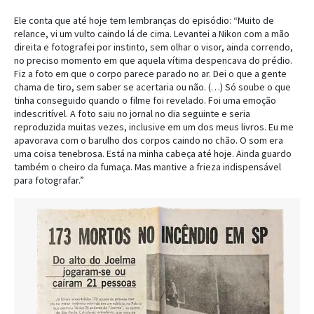
Ele conta que até hoje tem lembranças do episódio: “Muito de
relance, vi um vulto caindo lá de cima. Levantei a Nikon com a mão
direita e fotografei por instinto, sem olhar o visor, ainda correndo,
no preciso momento em que aquela vítima despencava do prédio.
Fiz a foto em que o corpo parece parado no ar. Dei o que a gente
chama de tiro, sem saber se acertaria ou não. (…) Só soube o que
tinha conseguido quando o filme foi revelado. Foi uma emoção
indescritível. A foto saiu no jornal no dia seguinte e seria
reproduzida muitas vezes, inclusive em um dos meus livros. Eu me
apavorava com o barulho dos corpos caindo no chão. O som era
uma coisa tenebrosa. Está na minha cabeça até hoje. Ainda guardo
também o cheiro da fumaça. Mas mantive a frieza indispensável
para fotografar.”