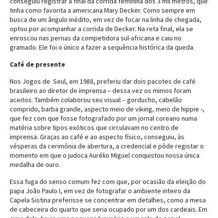
conseguiu registrar a final da corrida feminina dos 3 mil metros, que
tinha como favorita a americana Mary Decker. Como sempre em
busca de um ângulo inédito, em vez de focar na linha de chegada,
optou por acompanhar a corrida de Decker. Na reta final, ela se
enroscou nas pernas da competidora sul-africana e caiu no
gramado. Ele foi o único a fazer a sequência histórica da queda.
Café de presente
Nos Jogos de Seul, em 1988, preferiu dar dois pacotes de café
brasileiro ao diretor de imprensa – dessa vez os mimos foram
aceitos. Também colaborou seu visual – gorducho, cabelão
comprido, barba grande, aspecto meio de viking, meio de hippie -,
que fez com que fosse fotografado por um jornal coreano numa
matéria sobre tipos exóticos que circulavam no centro de
imprensa. Graças ao café e ao aspecto físico, conseguiu, às
vésperas da cerimônia de abertura, a credencial e pôde registar o
momento em que o judoca Aurélio Miguel conquistou nossa única
medalha de ouro.
Essa fuga do senso comum fez com que, por ocasião da eleição do
papa João Paulo I, em vez de fotografar o ambiente inteiro da
Capela Sistina preferisse se concentrar em detalhes, como a mesa
de cabeceira do quarto que seria ocupado por um dos cardeais. Em