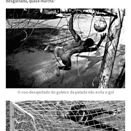
desgastada, quase murcha.”
O voo desajeitado do goleiro da pelada não evita o gol