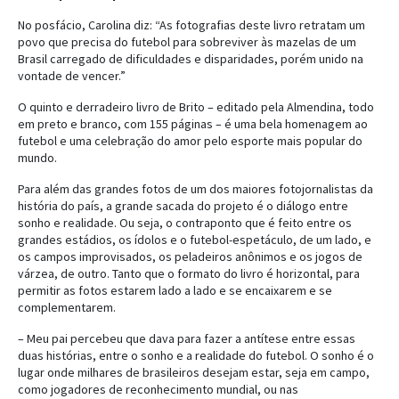
No posfácio, Carolina diz: “As fotografias deste livro retratam um
povo que precisa do futebol para sobreviver às mazelas de um
Brasil carregado de dificuldades e disparidades, porém unido na
vontade de vencer.”
O quinto e derradeiro livro de Brito – editado pela Almendina, todo
em preto e branco, com 155 páginas – é uma bela homenagem ao
futebol e uma celebração do amor pelo esporte mais popular do
mundo.
Para além das grandes fotos de um dos maiores fotojornalistas da
história do país, a grande sacada do projeto é o diálogo entre
sonho e realidade. Ou seja, o contraponto que é feito entre os
grandes estádios, os ídolos e o futebol-espetáculo, de um lado, e
os campos improvisados, os peladeiros anônimos e os jogos de
várzea, de outro. Tanto que o formato do livro é horizontal, para
permitir as fotos estarem lado a lado e se encaixarem e se
complementarem.
– Meu pai percebeu que dava para fazer a antítese entre essas
duas histórias, entre o sonho e a realidade do futebol. O sonho é o
lugar onde milhares de brasileiros desejam estar, seja em campo,
como jogadores de reconhecimento mundial, ou nas