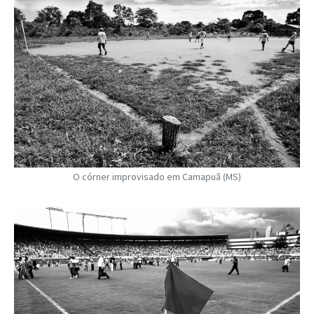
O córner improvisado em Camapuã (MS)