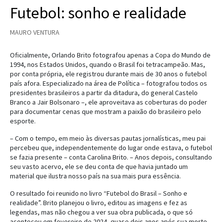
Futebol: sonho e realidade
MAURO VENTURA
Oficialmente, Orlando Brito fotografou apenas a Copa do Mundo de
1994, nos Estados Unidos, quando o Brasil foi tetracampeão. Mas,
por conta própria, ele registrou durante mais de 30 anos o futebol
país afora. Especializado na área de Política – fotografou todos os
presidentes brasileiros a partir da ditadura, do general Castelo
Branco a Jair Bolsonaro –, ele aproveitava as coberturas do poder
para documentar cenas que mostram a paixão do brasileiro pelo
esporte.
– Com o tempo, em meio às diversas pautas jornalísticas, meu pai
percebeu que, independentemente do lugar onde estava, o futebol
se fazia presente – conta Carolina Brito. – Anos depois, consultando
seu vasto acervo, ele se deu conta de que havia juntado um
material que ilustra nosso país na sua mais pura essência.
O resultado foi reunido no livro “Futebol do Brasil – Sonho e
realidade”. Brito planejou o livro, editou as imagens e fez as
legendas, mas não chegou a ver sua obra publicada, o que só
aconteceu em fevereiro de 2024, quase dois anos após sua morte,